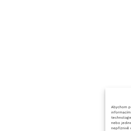
Abychom po
informacím 
technologi
nebo jedin
nepříznivě 