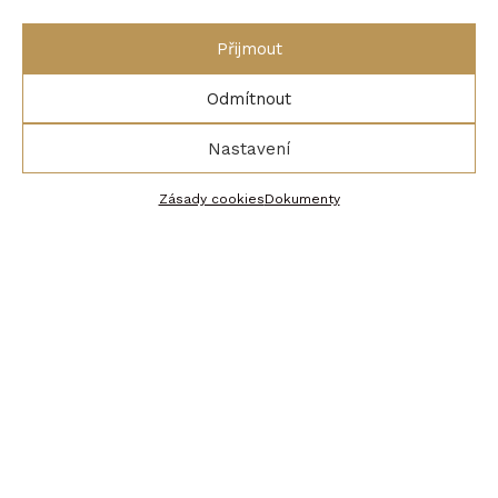
Přijmout
Odmítnout
ZOBRAZIT TERMÍNY
Nastavení
Zásady cookies
Dokumenty
Objevování Bali a Gili Islands
Objevte Bali tak, jak ho běžní turisté nepoznají.
Tento poznávací zájezd na Bali vás provede těmi
nejkrásnějšími místy ostrova bohů a doplní ho
o pobyt na tropických ostrovech Gili Islands. Čeká
vás kombinace poznávání, přírody, kultury, moře i
relaxu, a to vše v pohodovém tempu a v malé
skupině.