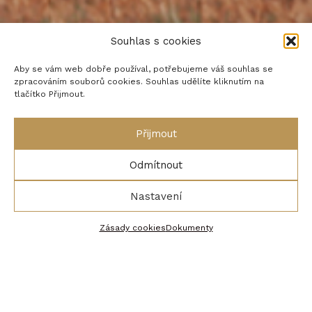
Souhlas s cookies
Aby se vám web dobře používal, potřebujeme váš souhlas se
zpracováním souborů cookies. Souhlas udělíte kliknutím na
tlačítko Přijmout.
AKTIVNÍ DOVOLENÁ
Přijmout
NEJLEPŠÍ GOLFOVÁ HŘIŠTĚ
Odmítnout
ČAS I NA ODPOČINEK
Nastavení
Zásady cookies
Dokumenty
Co zažijete na golfové
dovolené?