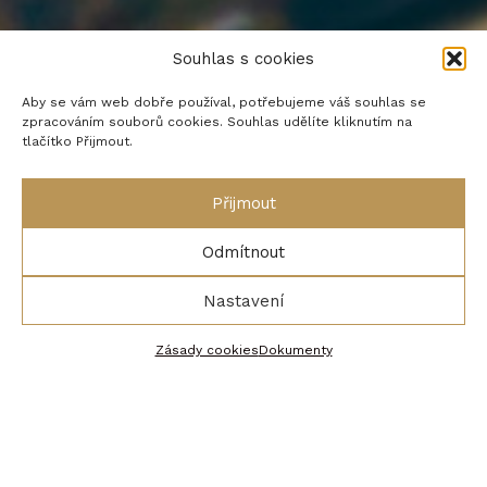
Souhlas s cookies
Aby se vám web dobře používal, potřebujeme váš souhlas se
zpracováním souborů cookies. Souhlas udělíte kliknutím na
„MÁLO PROZKOUMANÁ
tlačítko Přijmout.
DUBAJ“
Přijmout
MODERNÍ MĚSTA A LUXUSNÍ
SLUŽBY
Odmítnout
PŘÍZNIVÉ CENY
Nastavení
Zásady cookies
Dokumenty